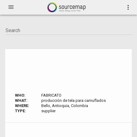
menu
more_vert
WHO:
FABRICATO
WHAT:
producción de tela para camuflados
WHERE:
Bello, Antioquia, Colombia
TYPE:
supplier