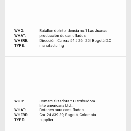
WHO:
Batallón de Intendencia no.1 Las Juanas
WHAT:
producción de camuflados
WHERE:
Dirección: Carrera 54 # 26 - 25 | Bogotá D.C
TYPE:
manufacturing
WHO:
Comercializadora Y Distribuidora
Interamericana Ltd...
WHAT:
Botones para camuflados
WHERE:
Cra. 24 #39-29, Bogotá, Colombia
TYPE:
supplier