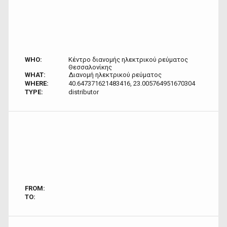
WHO:
Κέντρο διανομής ηλεκτρικού ρεύματος
Θεσσαλονίκης
WHAT:
Διανομή ηλεκτρικού ρεύματος
WHERE:
40.647371621483416, 23.005764951670304
TYPE:
distributor
FROM:
TO: