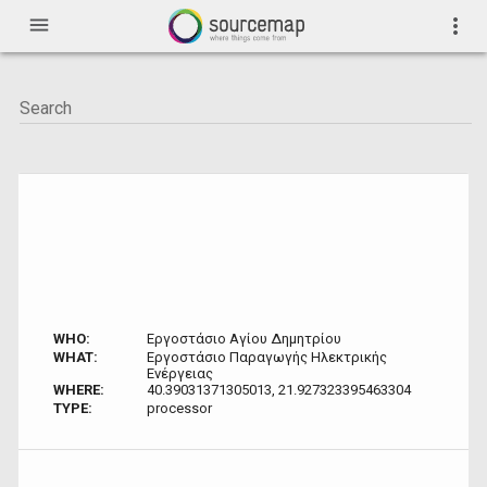
menu
more_vert
WHO:
Εργοστάσιο Αγίου Δημητρίου
WHAT:
Εργοστάσιο Παραγωγής Ηλεκτρικής
Ενέργειας
WHERE:
40.39031371305013, 21.927323395463304
TYPE:
processor