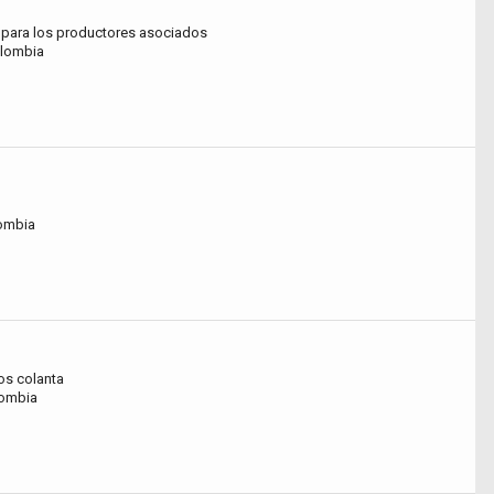
s para los productores asociados
olombia
lombia
s colanta
lombia