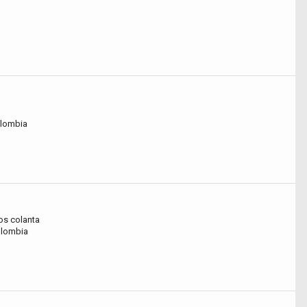
olombia
s colanta
Colombia