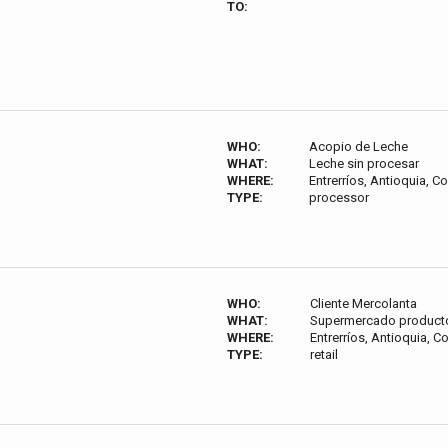
TO:
WHO:
Acopio de Leche
WHAT:
Leche sin procesar
WHERE:
Entrerríos, Antioquia, C
TYPE:
processor
WHO:
Cliente Mercolanta
WHAT:
Supermercado producto
WHERE:
Entrerríos, Antioquia, 
TYPE:
retail