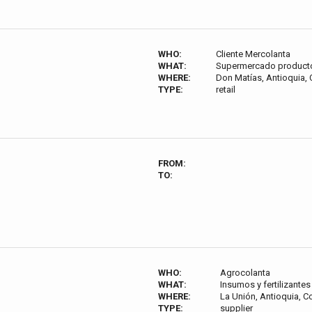
WHO:
Cliente Mercolanta
WHAT:
Supermercado producto
WHERE:
Don Matías, Antioquia,
TYPE:
retail
FROM:
TO:
WHO:
Agrocolanta
WHAT:
Insumos y fertilizante
WHERE:
La Unión, Antioquia, 
TYPE:
supplier