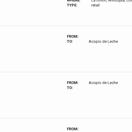
WHERE:
La Unión, Antioquia, C
TYPE:
retail
FROM:
TO:
Acopio de Leche
FROM:
Acopio de Leche
TO:
FROM: