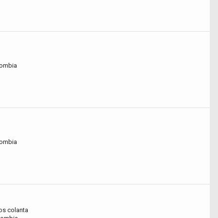
lombia
lombia
s colanta