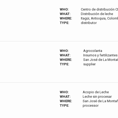
WHO:
Centro de distribución C
WHAT:
Distribución de leche
WHERE:
Itagüi, Antioquia, Colom
TYPE:
distributor
WHO:
Agrocolanta
WHAT:
Insumos y fertilizante
WHERE:
San José de La Montañ
TYPE:
supplier
WHO:
Acopio de Leche
WHAT:
Leche sin procesar
WHERE:
San José de La Montañ
TYPE:
processor