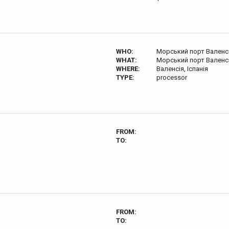
WHO:
Морський порт Валенсі
WHAT:
Морський порт Валенсі
WHERE:
Валенсія, Іспанія
TYPE:
processor
FROM:
TO:
FROM:
TO: