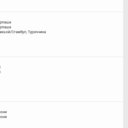
арпаша
арпаша
дикьой/Стамбул, Туреччина
і
і
лони
лони