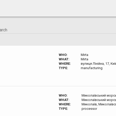
WHO:
Mirta
WHAT:
Mirta
WHERE:
вулиця Лінійна, 17, Киї
TYPE:
manufacturing
WHO:
Миколаївський морс
WHAT:
Миколаївський морс
WHERE:
Миколаїв, Миколаївсь
TYPE:
processor