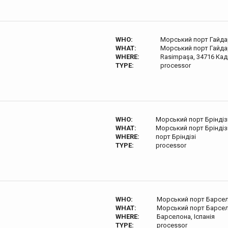
WHO:
Морський порт Гайд
WHAT:
Морський порт Гайд
WHERE:
Rasimpaşa, 34716 Ка
TYPE:
processor
WHO:
Морський порт Бріндіз
WHAT:
Морський порт Бріндіз
WHERE:
порт Бріндізі
TYPE:
processor
WHO:
Морський порт Барсе
WHAT:
Морський порт Барсе
WHERE:
Барселона, Іспанія
TYPE:
processor