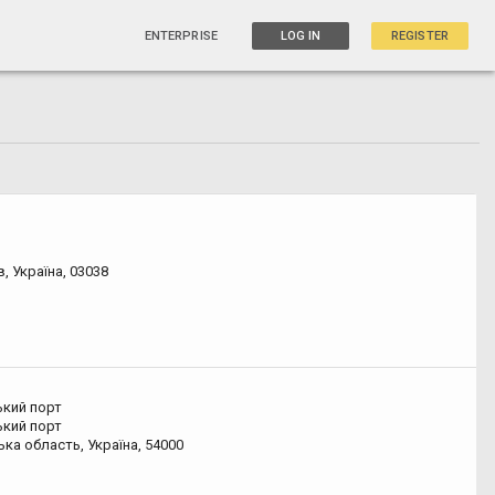
ENTERPRISE
LOG IN
REGISTER
в, Україна, 03038
ький порт
ький порт
ка область, Україна, 54000