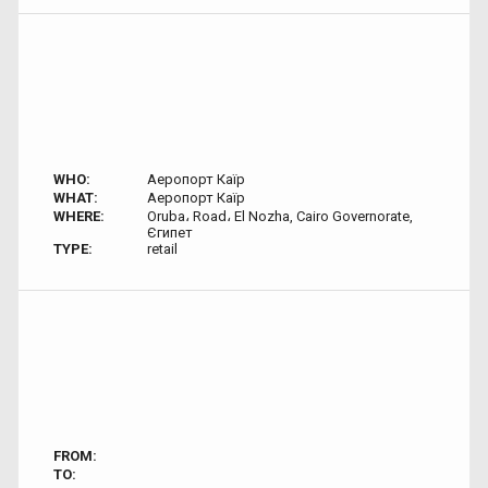
WHO:
Аеропорт Каїр
WHAT:
Аеропорт Каїр
WHERE:
Oruba، Road، El Nozha, Cairo Governorate,
Єгипет
TYPE:
retail
FROM:
TO: