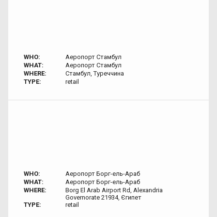
WHO:
Аеропорт Стамбул
WHAT:
Аеропорт Стамбул
WHERE:
Стамбул, Туреччина
TYPE:
retail
WHO:
Аеропорт Борг-ель-Араб
WHAT:
Аеропорт Борг-ель-Араб
WHERE:
Borg El Arab Airport Rd, Alexandria
Governorate 21934, Єгипет
TYPE:
retail