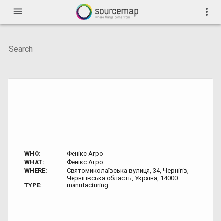
menu
more_vert
WHO:
Фенікс Агро
WHAT:
Фенікс Агро
WHERE:
Святомиколаївська вулиця, 34, Чернігів,
Чернігівська область, Україна, 14000
TYPE:
manufacturing