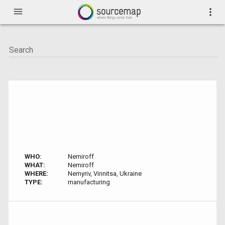
menu
more_vert
WHO:
Nemiroff
WHAT:
Nemiroff
WHERE:
Nemyriv, Vinnitsa, Ukraine
TYPE:
manufacturing