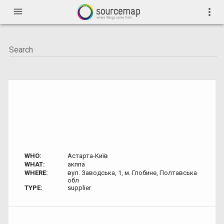
menu
more_vert
WHO:
Астарта-Київ
WHAT:
акппа
WHERE:
вул. Заводська, 1, м. Глобине, Полтавська
обл
TYPE:
supplier