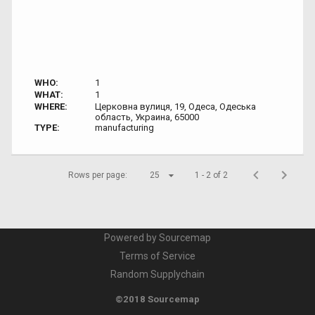
WHO:
1
WHAT:
1
WHERE:
Церковна вулиця, 19, Одеса, Одеська
область, Украина, 65000
TYPE:
manufacturing
Rows per page:
25
1 - 2 of 2
Powered by Sourcemap
Terms of Service
Random Supplychain
©2018 Sourcemap