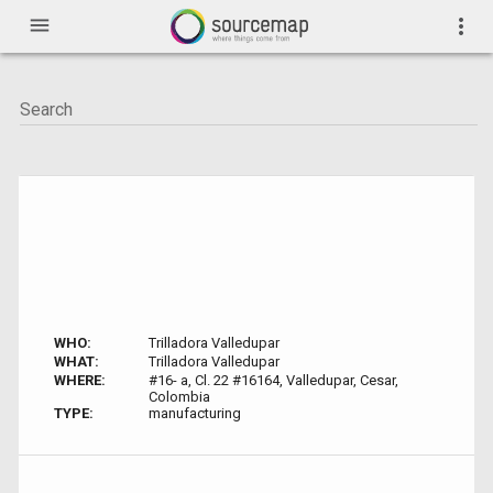
menu
more_vert
WHO:
Trilladora Valledupar
WHAT:
Trilladora Valledupar
WHERE:
#16- a, Cl. 22 #16164, Valledupar, Cesar,
Colombia
TYPE:
manufacturing