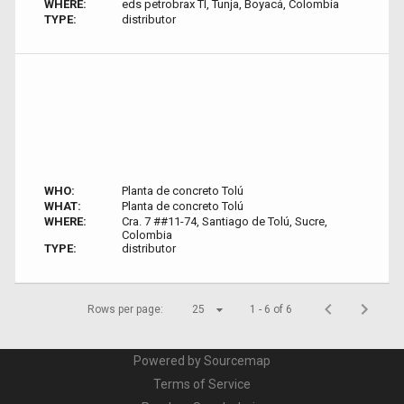
WHERE:
eds petrobrax TI, Tunja, Boyacá, Colombia
TYPE:
distributor
WHO:
Planta de concreto Tolú
WHAT:
Planta de concreto Tolú
WHERE:
Cra. 7 ##11-74, Santiago de Tolú, Sucre,
Colombia
TYPE:
distributor
Rows per page:
25
1 - 6 of 6
Powered by Sourcemap
Terms of Service