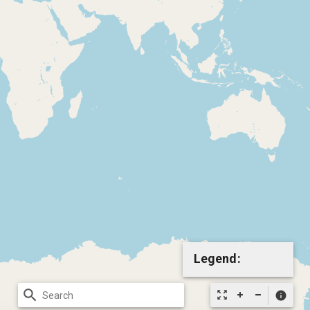
Legend:
search
zoom_out_map
info