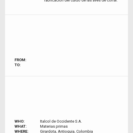
fabricación del cuido de las aves de corral.
FROM:
TO:
WHO:
Italcol de Occidente S.A.
WHAT:
Materias primas
WHERE:
Girardota, Antioquia, Colombia