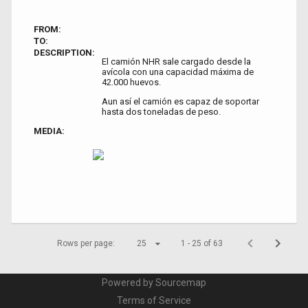
FROM:
TO:
DESCRIPTION:
El camión NHR sale cargado desde la
avícola con una capacidad máxima de
42.000 huevos.
Aun así el camión es capaz de soportar
hasta dos toneladas de peso.
MEDIA:
Rows per page:
25
1 - 25 of 63
Powered by Sourcemap
Terms of Service