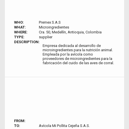
WHO:
Premex S.A.S
WHAT:
Microingredientes
WHERE:
Cra. 50, Medellín, Antioquia, Colombia
TYPE:
supplier
DESCRIPTION:
Empresa dedicada al desarrollo de
microingredientes para la nutrición animal.
Empleada por la avícola como
proveedores de microingredientes para la
fabricación del cuido de las aves de corral.
FROM:
TO:
Avícola Mi Pollita Cejeña S.A.S.