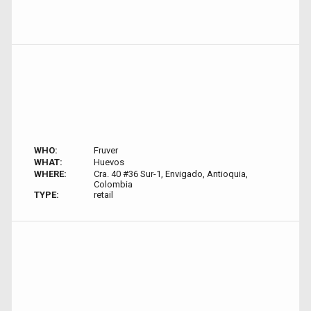
WHO:
Fruver
WHAT:
Huevos
WHERE:
Cra. 40 #36 Sur-1, Envigado, Antioquia,
Colombia
TYPE:
retail