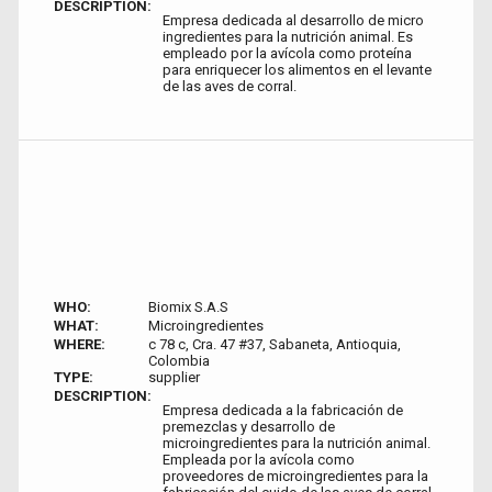
DESCRIPTION:
Empresa dedicada al desarrollo de micro
ingredientes para la nutrición animal. Es
empleado por la avícola como proteína
para enriquecer los alimentos en el levante
de las aves de corral.
WHO:
Biomix S.A.S
WHAT:
Microingredientes
WHERE:
c 78 c, Cra. 47 #37, Sabaneta, Antioquia,
Colombia
TYPE:
supplier
DESCRIPTION:
Empresa dedicada a la fabricación de
premezclas y desarrollo de
microingredientes para la nutrición animal.
Empleada por la avícola como
proveedores de microingredientes para la