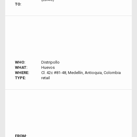
TO:
WHO:
Distripollo
WHAT:
Huevos
WHERE:
Cl. 42c #81-48, Medellín, Antioquia, Colombia
TYPE:
retail
FROM: