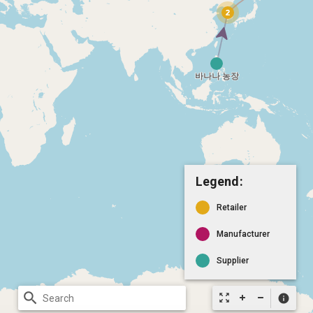
Legend:
Retailer
Manufacturer
Supplier
search
zoom_out_map
info