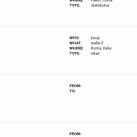
WHERE:
Pekín, China
TYPE:
distributor
WHO:
pucp
WHAT:
walle-2
WHERE:
Roma, Italia
TYPE:
retail
FROM:
TO:
FROM: