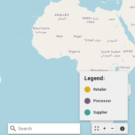
Legend:
Retailer
Processor
Supplier
search
zoom_out_map
info