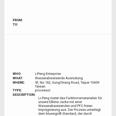
FROM:
TO:
WHO:
LiPeng Enterprise
WHAT:
Wasserabweisende Ausrüstung
WHERE:
5F, No.162, SungChiang Road, Taipei 10459
Taiwan
TYPE:
processor
DESCRIPTION:
Li-Peng rüstet das Funktionsmaterialien für
unsere Elkline Jacke mit einer
Wasserabweisenden und PFC-freien
Imprägnierung aus. Der Prozess unterliegt
dem bluesign® Standard, der durch