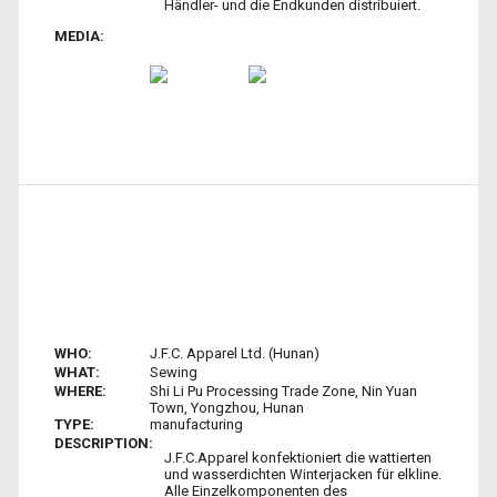
Händler- und die Endkunden distribuiert.
MEDIA:
WHO:
J.F.C. Apparel Ltd. (Hunan)
WHAT:
Sewing
WHERE:
Shi Li Pu Processing Trade Zone, Nin Yuan
Town, Yongzhou, Hunan
TYPE:
manufacturing
DESCRIPTION:
J.F.C.Apparel konfektioniert die wattierten
und wasserdichten Winterjacken für elkline.
Alle Einzelkomponenten des