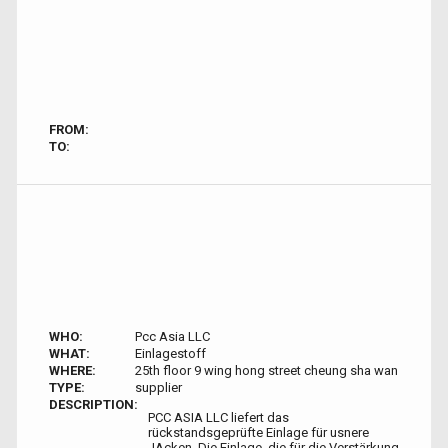
FROM:
TO:
WHO:
Pcc Asia LLC
WHAT:
Einlagestoff
WHERE:
25th floor 9 wing hong street cheung sha wan
TYPE:
supplier
DESCRIPTION:
PCC ASIA LLC liefert das
rückstandsgeprüfte Einlage für usnere
JAcken. Die Einlage, die für die Verstärkung