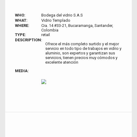
WHO:
Bodega del vidrio S.A.S
WHAT:
Vidrio Templado
WHERE:
Cra. 14 #33-21, Bucaramanga, Santander,
Colombia
TYPE:
retail
DESCRIPTION:
Ofrece el más completo surtido y el mejor
servicio en todo tipo de trabajos en vidrio y
aluminio, son expertos y garantizan sus
servicios, tienen precios muy cómodos y
excelente atención
MEDIA: