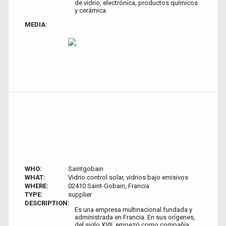
de vidrio, electrónica, productos químicos
y cerámica.
MEDIA:
WHO:
Saintgobain
WHAT:
Vidrio control solar, vidrios bajo emisivos
WHERE:
02410 Saint-Gobain, Francia
TYPE:
supplier
DESCRIPTION:
Es una empresa multinacional fundada y
administrada en Francia. En sus orígenes,
del siglo XVII, empezó como compañía