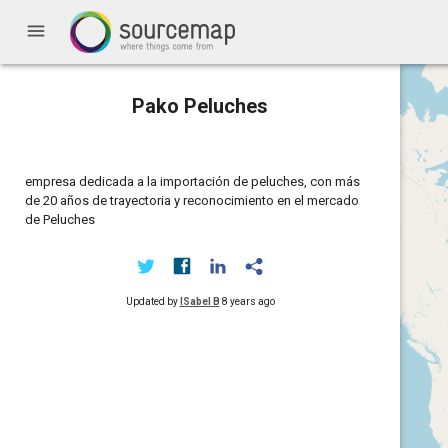
menu
Pako Peluches
empresa dedicada a la importación de peluches, con más
de 20 años de trayectoria y reconocimiento en el mercado
de Peluches
Updated by
ISabel B
8 years ago