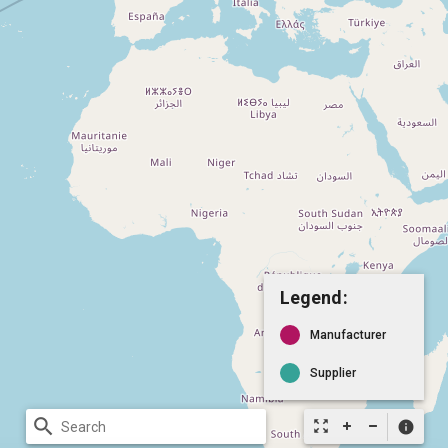
Legend:
Manufacturer
Supplier
search
zoom_out_map
info