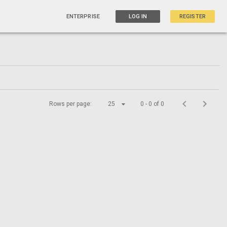
ENTERPRISE
LOG IN
REGISTER
Rows per page:
25
0 - 0 of 0