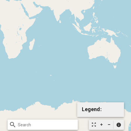
Legend:
search
zoom_out_map
info