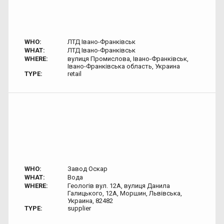
WHO:
ЛТД Івано-Франківськ
WHAT:
ЛТД Івано-Франківськ
WHERE:
вулиця Промислова, Івано-Франківськ,
Івано-Франківська область, Украина
TYPE:
retail
WHO:
Завод Оскар
WHAT:
Вода
WHERE:
Геологів вул. 12А, вулиця Данила
Галицького, 12А, Моршин, Львівська,
Украина, 82482
TYPE:
supplier