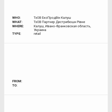
WHO:
ТзОВ ЕкоПродВін Калуш
WHAT:
ТзОВ Партнер Дистрибюшн Рівне
WHERE:
Калуш, Ивано-Франковская область,
Украина
TYPE:
retail
FROM:
TO: