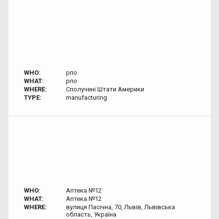
WHO:
рпо
WHAT:
рпо
WHERE:
Сполучені Штати Америки
TYPE:
manufacturing
WHO:
Аптека №12
WHAT:
Аптека №12
WHERE:
вулиця Пасічна, 70, Львів, Львівська
область, Україна