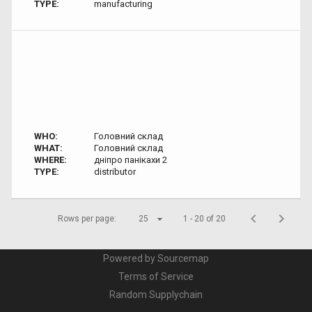
TYPE:
manufacturing
WHO:
Головний склад
WHAT:
Головний склад
WHERE:
дніпро панікахи 2
TYPE:
distributor
Rows per page:
25
1 - 20 of 20
Powered by Sourcemap
Terms of Service
Random Supplychain