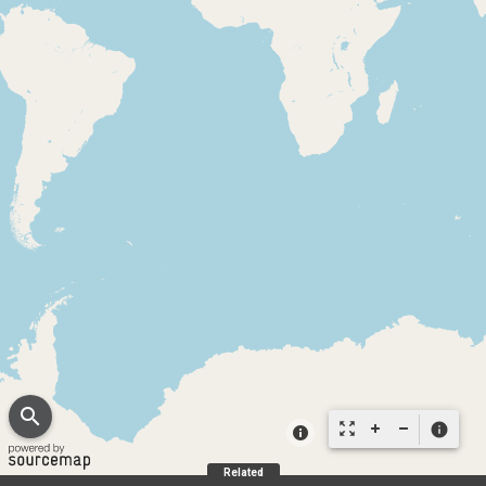
search
zoom_out_map
info
Related