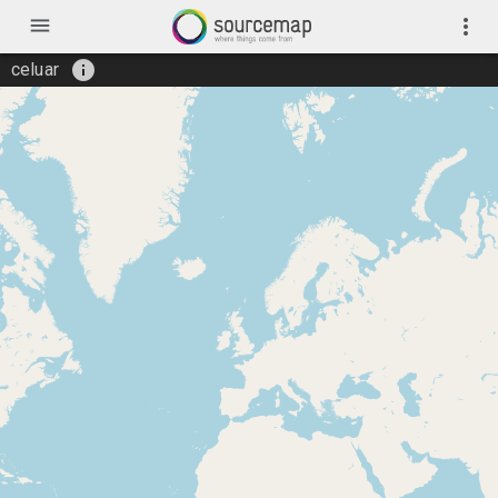
menu
more_vert
info
celuar