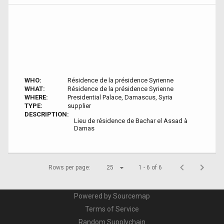
WHO:
Résidence de la présidence Syrienne
WHAT:
Résidence de la présidence Syrienne
WHERE:
Presidential Palace, Damascus, Syria
TYPE:
supplier
DESCRIPTION:
Lieu de résidence de Bachar el Assad à
Damas
Rows per page:
25
1 - 6 of 6
Powered by Sourcemap
Terms of Service
Random Supplychain