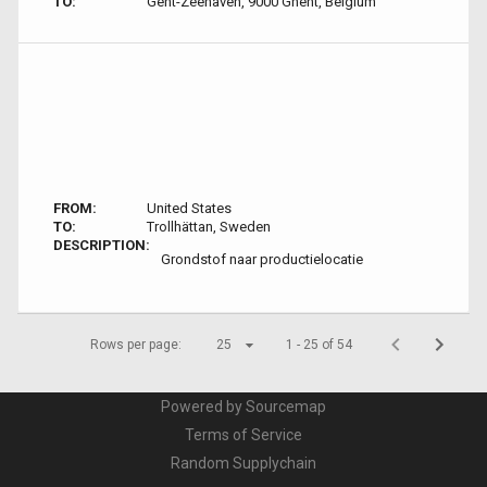
TO:
Gent-Zeehaven, 9000 Ghent, Belgium
FROM:
United States
TO:
Trollhättan, Sweden
DESCRIPTION:
Grondstof naar productielocatie
Rows per page:
25
1 - 25 of 54
Powered by Sourcemap
Terms of Service
Random Supplychain