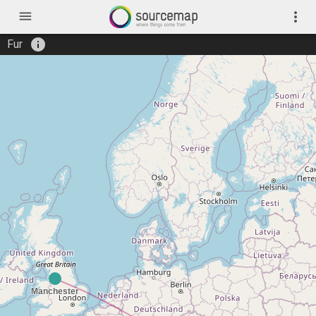
menu
more_vert
info
Fur