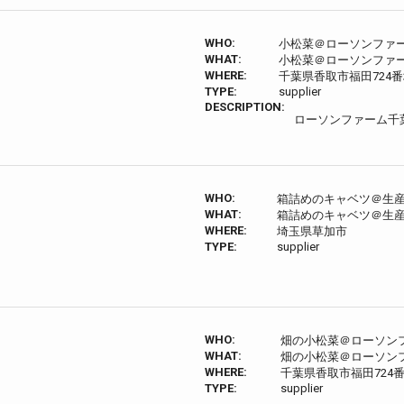
WHO:
小松菜＠ローソンファ
WHAT:
小松菜＠ローソンファ
WHERE:
千葉県香取市福田724
TYPE:
supplier
DESCRIPTION:
ローソンファーム千
WHO:
箱詰めのキャベツ＠生
WHAT:
箱詰めのキャベツ＠生
WHERE:
埼玉県草加市
TYPE:
supplier
WHO:
畑の小松菜＠ローソン
WHAT:
畑の小松菜＠ローソン
WHERE:
千葉県香取市福田724番
TYPE:
supplier