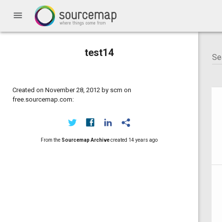
menu
test14
Created on November 28, 2012 by scm on
free.sourcemap.com:
From the
Sourcemap Archive
created
14 years ago