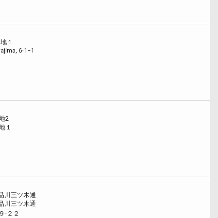
番地１
ajima, 6-1−1
地2
番地１
品川三ツ木通
品川三ツ木通
９‐２２