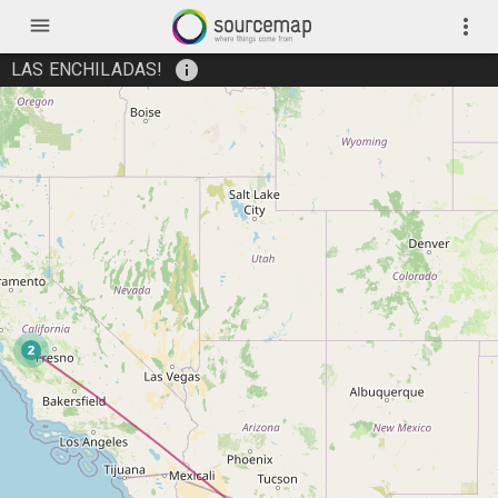
menu
more_vert
info
LAS ENCHILADAS!