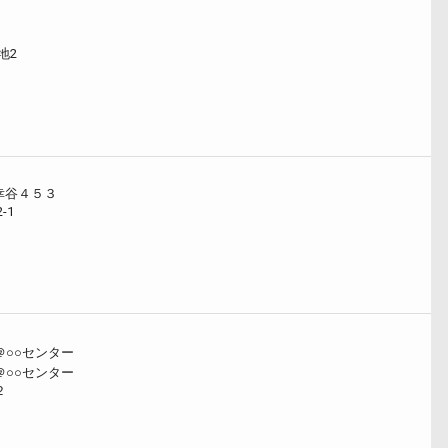
地2
幸谷４５３
-1
○○センター
○○センター
２