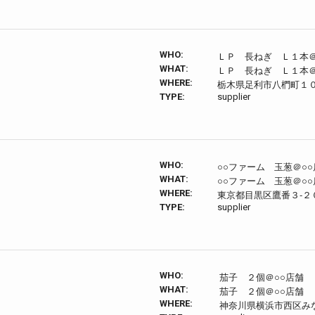
WHO:
ＬＰ 長ねぎ Ｌ１本＠
WHAT:
ＬＰ 長ねぎ Ｌ１本＠
WHERE:
栃木県足利市八椚町１０
TYPE:
supplier
WHO:
○○ファーム 玉葱＠○○
WHAT:
○○ファーム 玉葱＠○○
WHERE:
東京都目黒区鷹番３‐２
TYPE:
supplier
WHO:
茄子 ２個＠○○店舗
WHAT:
茄子 ２個＠○○店舗
WHERE:
神奈川県横浜市西区み