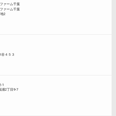
○ファーム千葉
○ファーム千葉
地2
幸谷４５３
-1
浦2丁目9-7