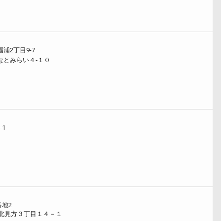
浦2丁目9-7
なとみらい４‐１０
-1
２
番地2
北見方３丁目１４－１