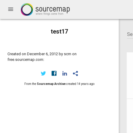
menu
test17
Created on December 6, 2012 by scm on
free.sourcemap.com:
From the
Sourcemap Archive
created
14 years ago