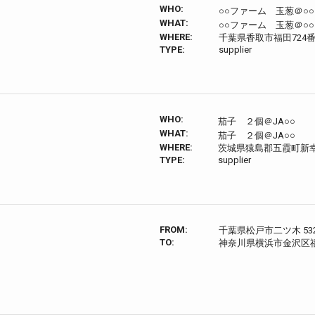
WHO:
○○ファーム 玉葱＠○
WHAT:
○○ファーム 玉葱＠○
WHERE:
千葉県香取市福田724番
TYPE:
supplier
WHO:
茄子 ２個＠JA○○
WHAT:
茄子 ２個＠JA○○
WHERE:
茨城県猿島郡五霞町新
TYPE:
supplier
FROM:
千葉県松戸市二ツ木 532
TO:
神奈川県横浜市金沢区福