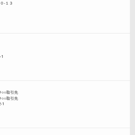
０‐１３
-1
○○取引先
○○取引先
-1