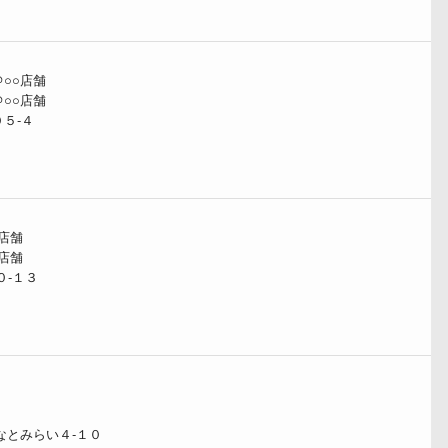
○○店舗
○○店舗
５‐４
店舗
店舗
０‐１３
なとみらい４‐１０