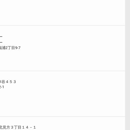
ー
ー
浦2丁目9-7
幸谷４５３
-1
北見方３丁目１４－１