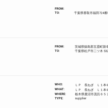
FROM:
TO:
千葉県香取市福田724番
FROM:
茨城県猿島郡五霞町新
TO:
千葉県松戸市二ツ木 532
WHO:
ＬＰ 長ねぎ Ｌ１本＠
WHAT:
ＬＰ 長ねぎ Ｌ１本＠
WHERE:
栃木県鹿沼市茂呂６５
TYPE:
supplier