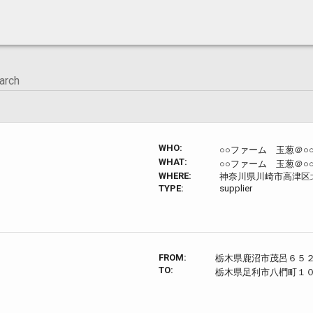
WHO:
○○ファーム 玉葱＠○
WHAT:
○○ファーム 玉葱＠○
WHERE:
神奈川県川崎市高津区
TYPE:
supplier
FROM:
栃木県鹿沼市茂呂６５
TO:
栃木県足利市八椚町１０