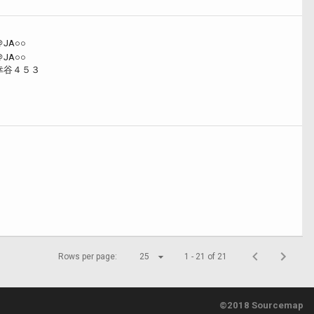
JA○○
JA○○
幸谷４５３
Rows per page:
25
1 - 21 of 21
©2018 Sourcemap