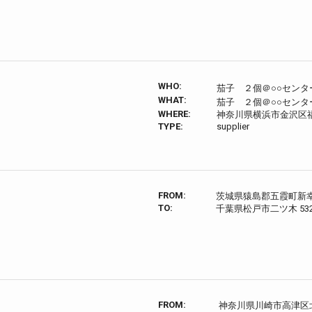
WHO:
茄子 ２個＠○○センタ
WHAT:
茄子 ２個＠○○センタ
WHERE:
神奈川県横浜市金沢区福
TYPE:
supplier
FROM:
茨城県猿島郡五霞町新
TO:
千葉県松戸市二ツ木 532
FROM:
神奈川県川崎市高津区