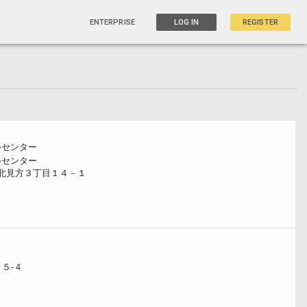
ENTERPRISE
LOG IN
REGISTER
○センター
○センター
北見方３丁目１４－１
２
５‐４