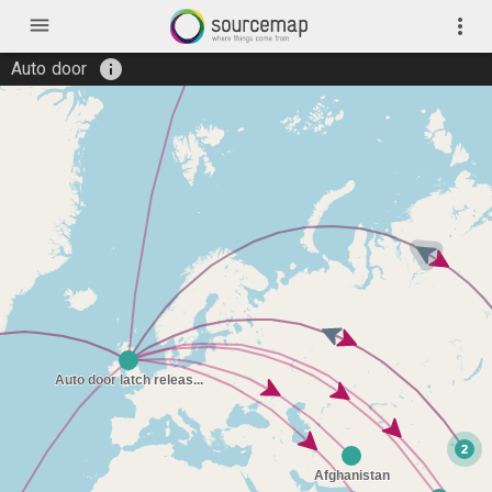
menu
more_vert
info
Auto door