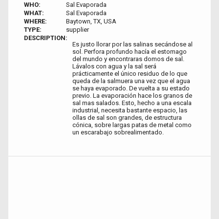
WHO:
Sal Evaporada
WHAT:
Sal Evaporada
WHERE:
Baytown, TX, USA
TYPE:
supplier
DESCRIPTION:
Es justo llorar por las salinas secándose al
sol. Perfora profundo hacía el estomago
del mundo y encontraras domos de sal.
Lávalos con agua y la sal será
prácticamente el único residuo de lo que
queda de la salmuera una vez que el agua
se haya evaporado. De vuelta a su estado
previo. La evaporación hace los granos de
sal mas salados. Esto, hecho a una escala
industrial, necesita bastante espacio, las
ollas de sal son grandes, de estructura
cónica, sobre largas patas de metal como
un escarabajo sobrealimentado.