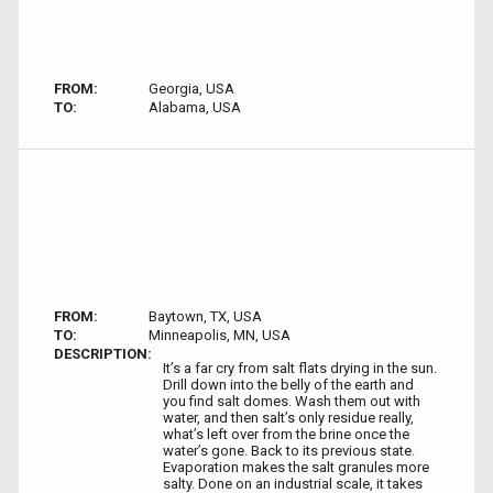
FROM:
Georgia, USA
TO:
Alabama, USA
FROM:
Baytown, TX, USA
TO:
Minneapolis, MN, USA
DESCRIPTION:
It’s a far cry from salt flats drying in the sun.
Drill down into the belly of the earth and
you find salt domes. Wash them out with
water, and then salt’s only residue really,
what’s left over from the brine once the
water’s gone. Back to its previous state.
Evaporation makes the salt granules more
salty. Done on an industrial scale, it takes