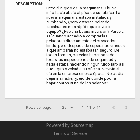
DESCRIPTION:
Entre el rugido de la maquinaria, Chuck
miró hacia abajo al piso de su fabrica. La
nueva maquinaria estaba instalada y
zumbando, ¿pero estaban pelando
cacahuates mas rápido que el viejo
equipo? ¿Fue una buena inversión? Parecía
así cuando accedió a comprar las
peladoras directamente del proveedor
hindú, pero después de esperar tres meses
a que arribaran no estaba tan seguro. De
todas formas, parecían haber pasado
todas las inspecciones de seguridad y
nada estaba haciendo ningún ruido raro así
que… giró y volvió a su oficina. Se vivía al
día en la empresa en esta época. No podía
dejar ir a nadie, ¿pero de dónde podría
bajar costos si no de los salarios?
Rows per page:
25
1 - 11 of 11
Powered by Sourcemap
Terms of Service