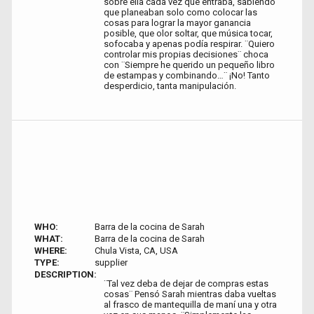
sobre ella cada vez que entraba, sabiendo
que planeaban solo como colocar las
cosas para lograr la mayor ganancia
posible, que olor soltar, que música tocar,
sofocaba y apenas podía respirar. ¨Quiero
controlar mis propias decisiones¨ choca
con ¨Siempre he querido un pequeño libro
de estampas y combinando…¨ ¡No! Tanto
desperdicio, tanta manipulación.
WHO:
Barra de la cocina de Sarah
WHAT:
Barra de la cocina de Sarah
WHERE:
Chula Vista, CA, USA
TYPE:
supplier
DESCRIPTION:
¨Tal vez deba de dejar de compras estas
cosas¨ Pensó Sarah mientras daba vueltas
al frasco de mantequilla de maní una y otra