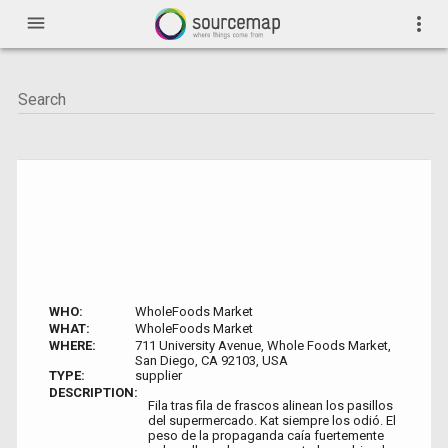
menu
more_vert
WHO:
WholeFoods Market
WHAT:
WholeFoods Market
WHERE:
711 University Avenue, Whole Foods Market,
San Diego, CA 92103, USA
TYPE:
supplier
DESCRIPTION:
Fila tras fila de frascos alinean los pasillos
del supermercado. Kat siempre los odió. El
peso de la propaganda caía fuertemente