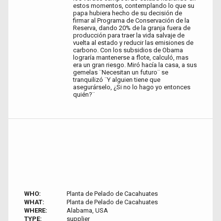
estos momentos, contemplando lo que su
papa hubiera hecho de su decisión de
firmar al Programa de Conservación de la
Reserva, dando 20% de la granja fuera de
producción para traer la vida salvaje de
vuelta al estado y reducir las emisiones de
carbono. Con los subsidios de Obama
lograría mantenerse a flote, calculó, mas
era un gran riesgo. Miró hacía la casa, a sus
gemelas ¨Necesitan un futuro¨ se
tranquilizó ¨Y alguien tiene que
asegurárselo, ¿Si no lo hago yo entonces
quién?¨
WHO:
Planta de Pelado de Cacahuates
WHAT:
Planta de Pelado de Cacahuates
WHERE:
Alabama, USA
TYPE:
supplier