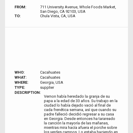
FROM:
711 University Avenue, Whole Foods Market,
San Diego, CA 92103, USA
TO:
Chula Vista, CA, USA
WHO:
Cacahuates
WHAT:
Cacahuates
WHERE:
Georgia, USA
TYPE:
supplier
DESCRIPTION:
Vernon había heredado la granja de su
papa a la edad de 33 años. Su trabajo en la
ciudad lo había dejado vació al final de
cada frenética semana, así que cuando su
padre falleció decidió regresar a su casa
en Georgia. Desde entonces ha tarareado
la canción la mayoría de las mañanas,
mientras mira hacía afuera el porche sobre
los verdes campos. Lo estaba haciendo en