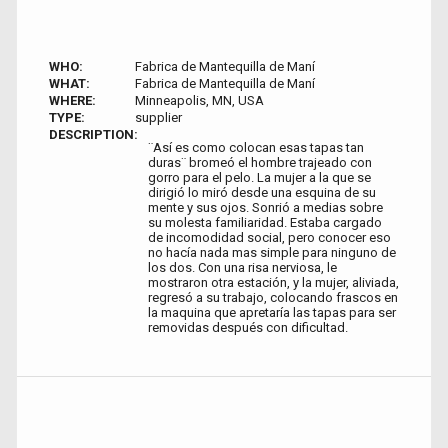
WHO:
Fabrica de Mantequilla de Maní
WHAT:
Fabrica de Mantequilla de Maní
WHERE:
Minneapolis, MN, USA
TYPE:
supplier
DESCRIPTION:
¨Así es como colocan esas tapas tan
duras¨ bromeó el hombre trajeado con
gorro para el pelo. La mujer a la que se
dirigió lo miró desde una esquina de su
mente y sus ojos. Sonrió a medias sobre
su molesta familiaridad. Estaba cargado
de incomodidad social, pero conocer eso
no hacía nada mas simple para ninguno de
los dos. Con una risa nerviosa, le
mostraron otra estación, y la mujer, aliviada,
regresó a su trabajo, colocando frascos en
la maquina que apretaría las tapas para ser
removidas después con dificultad.