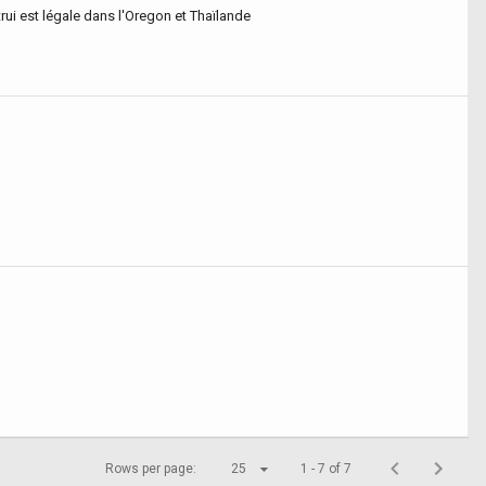
rui est légale dans l'Oregon et Thaïlande
Rows per page:
25
1 - 7 of 7